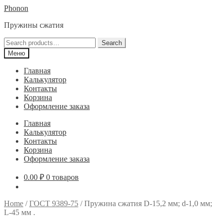
Перейти
Перейти
Phonon
к
к
Пружины сжатия
навигации
содержимому
Search
Search
for:
Меню
Главная
Калькулятор
Контакты
Корзина
Оформление заказа
Главная
Калькулятор
Контакты
Корзина
Оформление заказа
0.00
₽
0 товаров
Home
/
ГОСТ 9389-75
/
Пружина сжатия D-15,2 мм; d-1,0 мм;
L-45 мм .