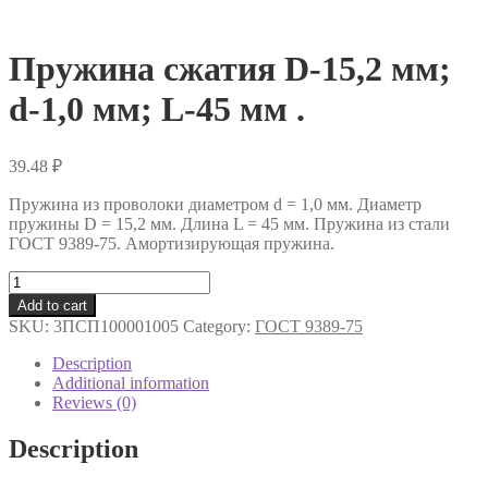
Пружина сжатия D-15,2 мм;
d-1,0 мм; L-45 мм .
39.48
₽
Пружина из проволоки диаметром d = 1,0 мм. Диаметр
пружины D = 15,2 мм. Длина L = 45 мм. Пружина из стали
ГОСТ 9389-75. Амортизирующая пружина.
Пружина
сжатия
Add to cart
D-
SKU:
3ПСП100001005
Category:
ГОСТ 9389-75
15,2
мм;
Description
d-
Additional information
1,0
Reviews (0)
мм;
L-
Description
45
мм