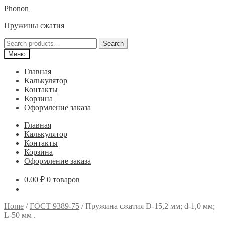
Перейти
Перейти
Phonon
к
к
Пружины сжатия
навигации
содержимому
Search
Search
for:
Меню
Главная
Калькулятор
Контакты
Корзина
Оформление заказа
Главная
Калькулятор
Контакты
Корзина
Оформление заказа
0.00
₽
0 товаров
Home
/
ГОСТ 9389-75
/
Пружина сжатия D-15,2 мм; d-1,0 мм;
L-50 мм .