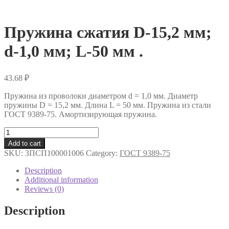
Пружина сжатия D-15,2 мм;
d-1,0 мм; L-50 мм .
43.68
₽
Пружина из проволоки диаметром d = 1,0 мм. Диаметр
пружины D = 15,2 мм. Длина L = 50 мм. Пружина из стали
ГОСТ 9389-75. Амортизирующая пружина.
Пружина
сжатия
Add to cart
D-
SKU:
3ПСП100001006
Category:
ГОСТ 9389-75
15,2
мм;
Description
d-
Additional information
1,0
Reviews (0)
мм;
L-
Description
50
мм