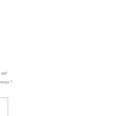
5 мм”
ечены
*