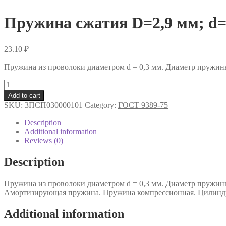
Пружина сжатия D=2,9 мм; d=
23.10
₽
Пружина из проволоки диаметром d = 0,3 мм. Диаметр пружин
Пружина
сжатия
Add to cart
D=2,9
SKU:
3ПСП030000101
Category:
ГОСТ 9389-75
мм;
d=0,3
Description
мм;
Additional information
L=15
Reviews (0)
мм
quantity
Description
Пружина из проволоки диаметром d = 0,3 мм. Диаметр пружин
Амортизирующая пружина. Пружина компрессионная. Цилиндр
Additional information