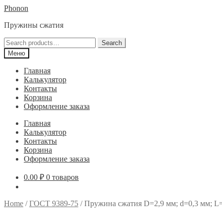
Перейти
Перейти
Phonon
к
к
Пружины сжатия
навигации
содержимому
Search
Search
for:
Меню
Главная
Калькулятор
Контакты
Корзина
Оформление заказа
Главная
Калькулятор
Контакты
Корзина
Оформление заказа
0.00
₽
0 товаров
Home
/
ГОСТ 9389-75
/
Пружина сжатия D=2,9 мм; d=0,3 мм; L