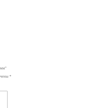
 мм”
ечены
*