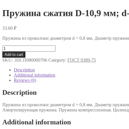
Пружина сжатия D-10,9 мм; d-
33.60
₽
Пружина из проволоки диаметром d = 0,8 мм. Диаметр пружин
Пружина
сжатия
Add to cart
D-
SKU:
3ПСП080000706
Category:
ГОСТ 9389-75
10,9
мм;
Description
d-
Additional information
0,8
Reviews (0)
мм;
L-
Description
50
мм
Пружина из проволоки диаметром d = 0,8 мм. Диаметр пружин
quantity
Амортизирующая пружина. Пружина компрессионная. Цилиндр
Additional information