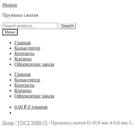
Перейти
Перейти
Phonon
к
к
Пружины сжатия
навигации
содержимому
Search
Search
for:
Меню
Главная
Калькулятор
Контакты
Корзина
Оформление заказа
Главная
Калькулятор
Контакты
Корзина
Оформление заказа
0.00
₽
0 товаров
Home
/
ГОСТ 9389-75
/
Пружина сжатия D-10,9 мм; d-0,8 мм; L