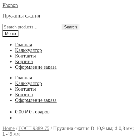
Перейти
Перейти
Phonon
к
к
Пружины сжатия
навигации
содержимому
Search
Search
for:
Меню
Главная
Калькулятор
Контакты
Корзина
Оформление заказа
Главная
Калькулятор
Контакты
Корзина
Оформление заказа
0.00
₽
0 товаров
Home
/
ГОСТ 9389-75
/
Пружина сжатия D-10,9 мм; d-0,8 мм;
L-45 мм