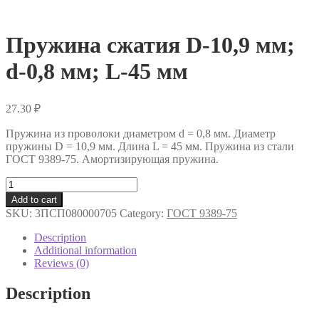
Пружина сжатия D-10,9 мм;
d-0,8 мм; L-45 мм
27.30
₽
Пружина из проволоки диаметром d = 0,8 мм. Диаметр
пружины D = 10,9 мм. Длина L = 45 мм. Пружина из стали
ГОСТ 9389-75. Амортизирующая пружина.
Пружина
сжатия
Add to cart
D-
SKU:
3ПСП080000705
Category:
ГОСТ 9389-75
10,9
мм;
Description
d-
Additional information
0,8
Reviews (0)
мм;
L-
Description
45
мм