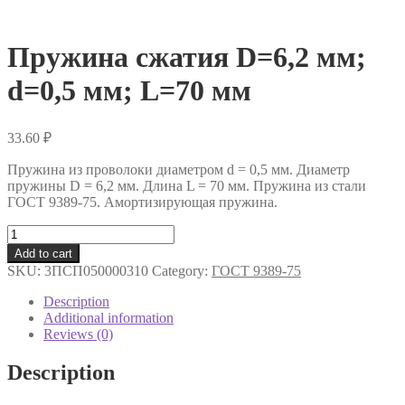
Пружина сжатия D=6,2 мм;
d=0,5 мм; L=70 мм
33.60
₽
Пружина из проволоки диаметром d = 0,5 мм. Диаметр
пружины D = 6,2 мм. Длина L = 70 мм. Пружина из стали
ГОСТ 9389-75. Амортизирующая пружина.
Пружина
сжатия
Add to cart
D=6,2
SKU:
3ПСП050000310
Category:
ГОСТ 9389-75
мм;
d=0,5
Description
мм;
Additional information
L=70
Reviews (0)
мм
quantity
Description