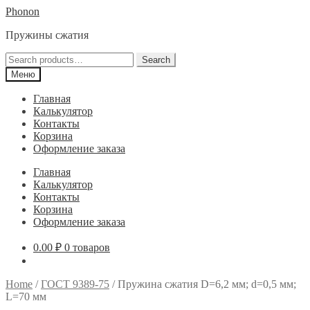
Перейти
Перейти
Phonon
к
к
Пружины сжатия
навигации
содержимому
Search
Search
for:
Меню
Главная
Калькулятор
Контакты
Корзина
Оформление заказа
Главная
Калькулятор
Контакты
Корзина
Оформление заказа
0.00
₽
0 товаров
Home
/
ГОСТ 9389-75
/
Пружина сжатия D=6,2 мм; d=0,5 мм;
L=70 мм