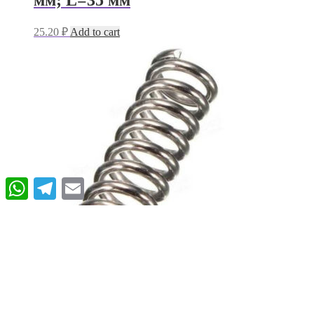
мм; L=35 мм
25.20
₽
Add to cart
WhatsApp
Telegram
Email
Пружина сжатия D=4,5 мм; d=0,4
мм; L=40 мм