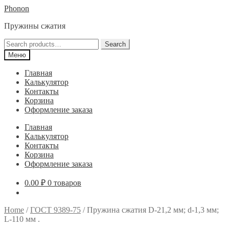
Перейти
Перейти
Phonon
к
к
Пружины сжатия
навигации
содержимому
Search
Search
for:
Меню
Главная
Калькулятор
Контакты
Корзина
Оформление заказа
Главная
Калькулятор
Контакты
Корзина
Оформление заказа
0.00
₽
0 товаров
Home
/
ГОСТ 9389-75
/
Пружина сжатия D-21,2 мм; d-1,3 мм;
L-110 мм .