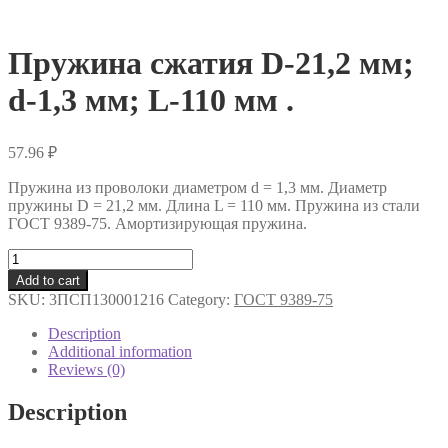
Пружина сжатия D-21,2 мм;
d-1,3 мм; L-110 мм .
57.96
₽
Пружина из проволоки диаметром d = 1,3 мм. Диаметр
пружины D = 21,2 мм. Длина L = 110 мм. Пружина из стали
ГОСТ 9389-75. Амортизирующая пружина.
Пружина
сжатия
Add to cart
D-
SKU:
3ПСП130001216
Category:
ГОСТ 9389-75
21,2
мм;
Description
d-
Additional information
1,3
Reviews (0)
мм;
L-
Description
110
мм