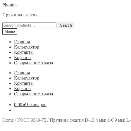
Перейти
Перейти
Phonon
к
к
Пружины сжатия
навигации
содержимому
Search
Search
for:
Меню
Главная
Калькулятор
Контакты
Корзина
Оформление заказа
Главная
Калькулятор
Контакты
Корзина
Оформление заказа
0.00
₽
0 товаров
Home
/
ГОСТ 9389-75
/
Пружина сжатия D-13,4 мм; d-0,9 мм; L-