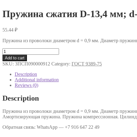
Пружина сжатия D-13,4 мм; d-
55.44
₽
Пружина из проволоки диаметром d = 0,9 мм. Диаметр пружин
Пружина
сжатия
Add to cart
D-
SKU:
3ПСП090000912
Category:
ГОСТ 9389-75
13,4
мм;
Description
d-
Additional information
0,9
Reviews (0)
мм;
L-
Description
85
мм
Пружина из проволоки диаметром d = 0,9 мм. Диаметр пружин
.
Амортизирующая пружина. Пружина компрессионная. Цилиндр
quantity
Обратная связь: WhatsApp — +7 916 647 22 49