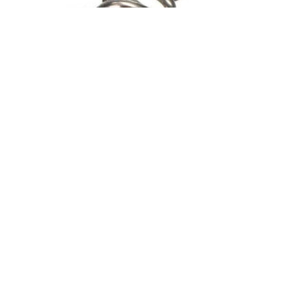
Пружина сжатия D=6,2 мм; d=0,5 мм
25.20
₽
Add to cart