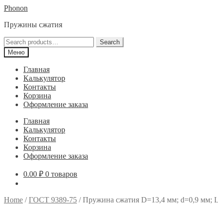
Перейти
Перейти
Phonon
к
к
Пружины сжатия
навигации
содержимому
Search
Search
for:
Меню
Главная
Калькулятор
Контакты
Корзина
Оформление заказа
Главная
Калькулятор
Контакты
Корзина
Оформление заказа
0.00
₽
0 товаров
Home
/
ГОСТ 9389-75
/
Пружина сжатия D=13,4 мм; d=0,9 мм; L