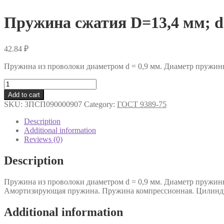
Пружина сжатия D=13,4 мм; d=
42.84
₽
Пружина из проволоки диаметром d = 0,9 мм. Диаметр пружин
Пружина
сжатия
Add to cart
D=13,4
SKU:
3ПСП090000907
Category:
ГОСТ 9389-75
мм;
d=0,9
Description
мм;
Additional information
L=55
Reviews (0)
мм
.
Description
quantity
Пружина из проволоки диаметром d = 0,9 мм. Диаметр пружин
Амортизирующая пружина. Пружина компрессионная. Цилиндр
Additional information