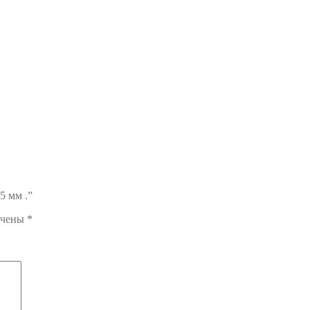
5 мм .”
ечены
*