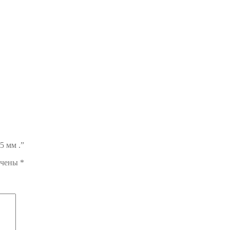
5 мм .”
ечены
*