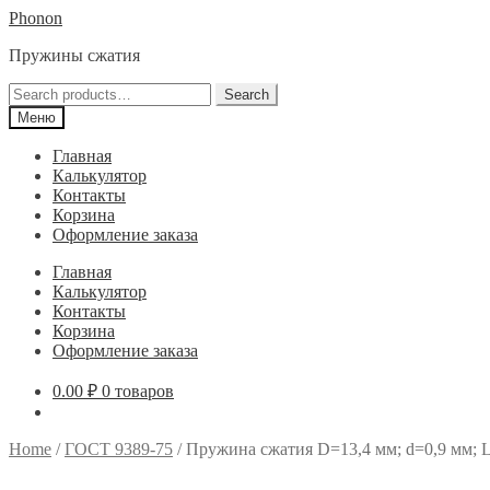
Перейти
Перейти
Phonon
к
к
Пружины сжатия
навигации
содержимому
Search
Search
for:
Меню
Главная
Калькулятор
Контакты
Корзина
Оформление заказа
Главная
Калькулятор
Контакты
Корзина
Оформление заказа
0.00
₽
0 товаров
Home
/
ГОСТ 9389-75
/
Пружина сжатия D=13,4 мм; d=0,9 мм; L