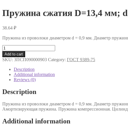
Пружина сжатия D=13,4 мм; d=
38.64
₽
Пружина из проволоки диаметром d = 0,9 мм. Диаметр пружин
Пружина
сжатия
Add to cart
D=13,4
SKU:
3ПСП090000903
Category:
ГОСТ 9389-75
мм;
d=0,9
Description
мм;
Additional information
L=35
Reviews (0)
мм
.
Description
quantity
Пружина из проволоки диаметром d = 0,9 мм. Диаметр пружин
Амортизирующая пружина. Пружина компрессионная. Цилиндр
Additional information