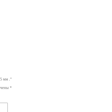
5 мм .”
ечены
*