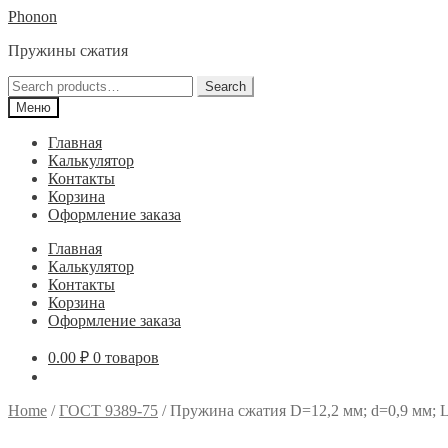
Перейти
Перейти
Phonon
к
к
Пружины сжатия
навигации
содержимому
Search
Search
for:
Меню
Главная
Калькулятор
Контакты
Корзина
Оформление заказа
Главная
Калькулятор
Контакты
Корзина
Оформление заказа
0.00
₽
0 товаров
Home
/
ГОСТ 9389-75
/
Пружина сжатия D=12,2 мм; d=0,9 мм; L