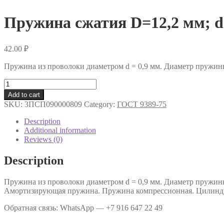
Пружина сжатия D=12,2 мм; d=
42.00
₽
Пружина из проволоки диаметром d = 0,9 мм. Диаметр пружин
Пружина
сжатия
Add to cart
D=12,2
SKU:
3ПСП090000809
Category:
ГОСТ 9389-75
мм;
d=0,9
Description
мм;
Additional information
L=65
Reviews (0)
мм
.
Description
quantity
Пружина из проволоки диаметром d = 0,9 мм. Диаметр пружин
Амортизирующая пружина. Пружина компрессионная. Цилиндр
Обратная связь: WhatsApp — +7 916 647 22 49